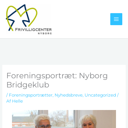
Gå
til
indholdet
Foreningsportræt: Nyborg
Bridgeklub
/
Foreningsportrætter
,
Nyhedsbreve
,
Uncategorized
/
Af
Helle