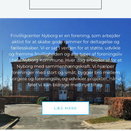
Frivilligcenter Nyborg er en forening, som arbejder
aktivt for at skabe gode rammer for deltagelse og
fællesskaber. Vi er sat i verden for at støtte, udvikle
og fremme frivilligheden og alle typer af foreningsliv
i hele Nyborg Kommune. Hver dag arbejder vi for et
Nyborg med sammenhængskraft. Vi hjælper
foreninger med stort og småt, bygger bro mellem
borgere og foreningsliv, og udvikler projekter, når vi
føler vi kan bidrage med nye tiltag.
LÆS MERE