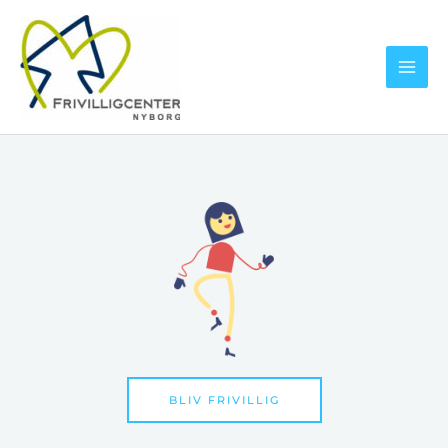
Gå
til
indholdet
BLIV FRIVILLIG