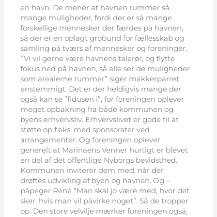
en havn. De mener at havnen rummer så
mange muligheder, fordi der er så mange
forskellige mennesker der færdes på havnen,
så der er en oplagt grobund for fællesskab og
samling på tværs af mennesker og foreninger.
”Vi vil gerne være havnens talerør, og flytte
fokus ned på havnen, så alle ser de muligheder
som arealerne rummer” siger makkerparret
enstemmigt. Det er der heldigvis mange der
også kan se ”fidusen i”, for foreningen oplever
meget opbakning fra både kommunen og
byens erhvervsliv. Erhvervslivet er gode til at
støtte op f.eks. med sponsorater ved
arrangementer. Og foreningen oplever
generelt at Marinaens Venner hurtigt er blevet
en del af det offentlige Nyborgs bevidsthed.
Kommunen inviterer dem med, når der
drøftes udvikling af byen og havnen. Og –
påpeger René ”Man skal jo være med, hvor det
sker, hvis man vil påvirke noget”. Så de tropper
op. Den store velvilje mærker foreningen også,