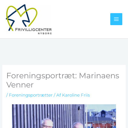
Gå
til
indholdet
Foreningsportræt: Marinaens
Venner
/
Foreningsportrætter
/ Af
Karoline Friis