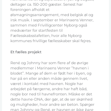
deltager ca. 150-200 gæster. Senest har
foreningen afholdt et
ølsmagningsarrangement, med belgisk øl og
irsk musik. I september er Marinaens Venner,
sammen med Frivilligcenter Nyborg også
medværter for startfesten til
Fællesskabsstafetten, hvor alle Nyborg
kommunes frivillige fællesskaber skal fejres.
Et fælles projekt
René og Johnny har som flere af de øvrige
medlemmer i Marinaens Venner ”havnen i
blodet”. Mange af dem er født her i byen, og
har på en eller anden måde gennem livet,
været i kontakt med havnen. Nogle har
arbejdet på færgerne, andre har haft båd,
nogle bor ned til havnefronten. Måske er det
dette havne-DNA, der gør, at de ser skønhed
og muligheder, hvor andre ser beton. Spørger
man Johnny og René, er havnen er ikke
bare