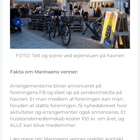
FOTO: Telt og scene ved sejlerstuen på havnen
Fakta om Marinaens venner:
Arrangementerne bliver annonceret på
foreningens FB og slået op på sandwichskilte på
havnen. Er man medlem af foreningen kan man,
foruden at støtte foreningen, få nyhedsbrevet hvor
aktiviteter og arrangementer også annonceres. Et
husstandsmedlemskab koster 100 kr. om året, og
ALLE kan blive medlemmer.
Læs mere om Marinaens venner og/eller kontakt