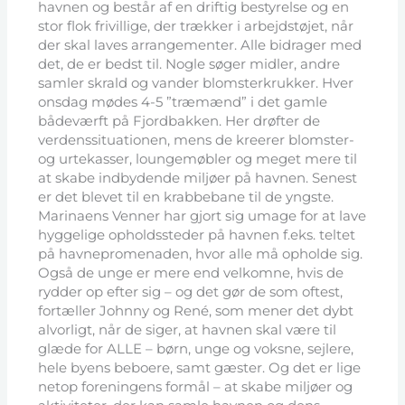
havnen og består af en driftig bestyrelse og en
stor flok frivillige, der trækker i arbejdstøjet, når
der skal laves arrangementer. Alle bidrager med
det, de er bedst til. Nogle søger midler, andre
samler skrald og vander blomsterkrukker. Hver
onsdag mødes 4-5 ”træmænd” i det gamle
bådeværft på Fjordbakken. Her drøfter de
verdenssituationen, mens de kreerer blomster-
og urtekasser, loungemøbler og meget mere til
at skabe indbydende miljøer på havnen. Senest
er det blevet til en krabbebane til de yngste.
Marinaens Venner har gjort sig umage for at lave
hyggelige opholdssteder på havnen f.eks. teltet
på havnepromenaden, hvor alle må opholde sig.
Også de unge er mere end velkomne, hvis de
rydder op efter sig – og det gør de som oftest,
fortæller Johnny og René, som mener det dybt
alvorligt, når de siger, at havnen skal være til
glæde for ALLE – børn, unge og voksne, sejlere,
hele byens beboere, samt gæster. Og det er lige
netop foreningens formål – at skabe miljøer og