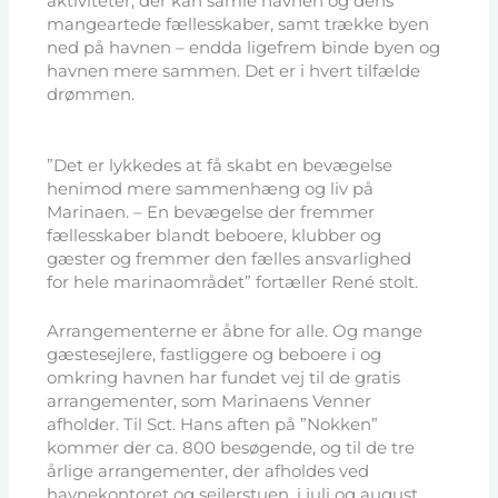
aktiviteter, der kan samle havnen og dens
mangeartede fællesskaber, samt trække byen
ned på havnen – endda ligefrem binde byen og
havnen mere sammen. Det er i hvert tilfælde
drømmen.
”Det er lykkedes at få skabt en bevægelse
henimod mere sammenhæng og liv på
Marinaen. – En bevægelse der fremmer
fællesskaber blandt beboere, klubber og
gæster og fremmer den fælles ansvarlighed
for hele marinaområdet” fortæller René stolt.
Arrangementerne er åbne for alle. Og mange
gæstesejlere, fastliggere og beboere i og
omkring havnen har fundet vej til de gratis
arrangementer, som Marinaens Venner
afholder. Til Sct. Hans aften på ”Nokken”
kommer der ca. 800 besøgende, og til de tre
årlige arrangementer, der afholdes ved
havnekontoret og sejlerstuen, i juli og august,